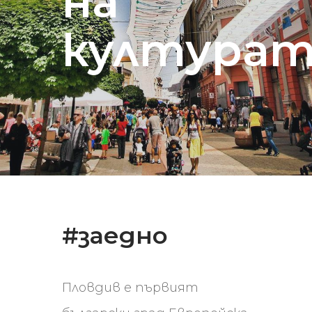
на
култура
#заедно
Пловдив е първият