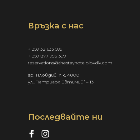
Връзка с нас
+ 359 32 633 599
+ 359 877 993 399
reservations@thestayhotelplovdiv.com
гр. Пловдив, п.к. 4000
ул.„Патриарх Евтимий“ – 13
Последвайте ни