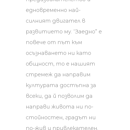
едновременно най-
силният двигател в
развитието му. “Заедно” е
повече от път към
осъзнаването ни като
общност, то е нашият
стремеж да направим
културата достъпна за
всеки, да й позволим да
направи живота ни по-
стойностен, градът ни
по-жив и привлекателен.