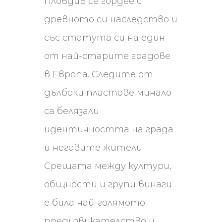
Пловдив се гордее с
древното си наследство и
със статута си на един
от най-старите градове
в Европа. Следите от
дълбоки пластове минало
са белязали
идентичността на града
и неговите жители.
Срещата между култури,
общности и групи винаги
е била най-голямото
предизвикателство и